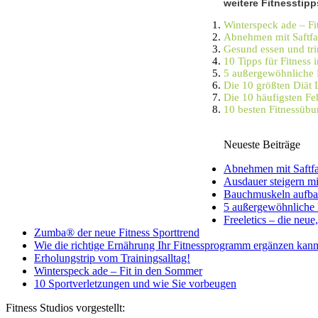
weitere Fitnesstipp
Winterspeck ade – F
Abnehmen mit Saftfa
Gesund essen und tr
10 Tipps für Fitness 
5 außergewöhnliche 
Die 10 größten Diät
Die 10 häufigsten Feh
10 besten Fitnessübu
Neueste Beiträge
Abnehmen mit Saftfa
Ausdauer steigern m
Bauchmuskeln aufba
5 außergewöhnliche 
Freeletics – die neue,
Zumba® der neue Fitness Sporttrend
Wie die richtige Ernährung Ihr Fitnessprogramm ergänzen kan
Erholungstrip vom Trainingsalltag!
Winterspeck ade – Fit in den Sommer
10 Sportverletzungen und wie Sie vorbeugen
Fitness Studios vorgestellt: