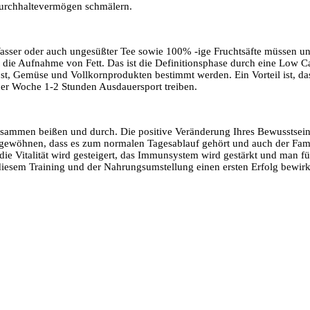
 Durchhaltevermögen schmälern.
ter Wasser oder auch ungesüßter Tee sowie 100% -ige Fruchtsäfte müssen
 ist die Aufnahme von Fett. Das ist die Definitionsphase durch eine Lo
st, Gemüse und Vollkornprodukten bestimmt werden. Ein Vorteil ist, d
 der Woche 1-2 Stunden Ausdauersport treiben.
usammen beißen und durch. Die positive Veränderung Ihres Bewusstseins
gewöhnen, dass es zum normalen Tagesablauf gehört und auch der Fami
die Vitalität wird gesteigert, das Immunsystem wird gestärkt und man f
iesem Training und der Nahrungsumstellung einen ersten Erfolg bewirkt 