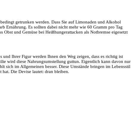
 unbedingt getrunken werden. Dass Sie auf Limonaden und Alkohol
w Carb Ernährung. Es sollten dabei nicht mehr wie 60 Gramm pro Tag
ass Obst und Gemüse bei Heißhungerattacken als Notbremse eigesetzt
 und Ihrer Figur werden Ihnen den Weg zeigen, dass es richtig ist
lie wird diese Nahrungsumstellung guttun. Eigentlich kann davon nur
ühlt sich im Allgemeinen besser. Diese Umstände bringen im Lebensstil
hat. Die Devise lautet: dran bleiben.