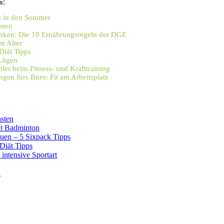
s:
it in den Sommer
sten
inken: Die 10 Ernährungsregeln der DGE
im Alter
Diät Tipps
 Lügen
ler beim Fitness- und Krafttraining
ngen fürs Büro: Fit am Arbeitsplatz
sten
it Badminton
uen – 5 Sixpack Tipps
Diät Tipps
 intensive Sportart
n