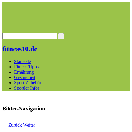
fitness10.de
Startseite
Fitness Tipps
Ernährung
Gesundheit
Sport Zubehör
Sportler Infos
Bilder-Navigation
← Zurück
Weiter →