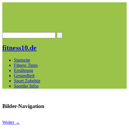
fitness10.de
Startseite
Fitness Tipps
Ernährung
Gesundheit
Sport Zubehör
Sportler Infos
Bilder-Navigation
Weiter →