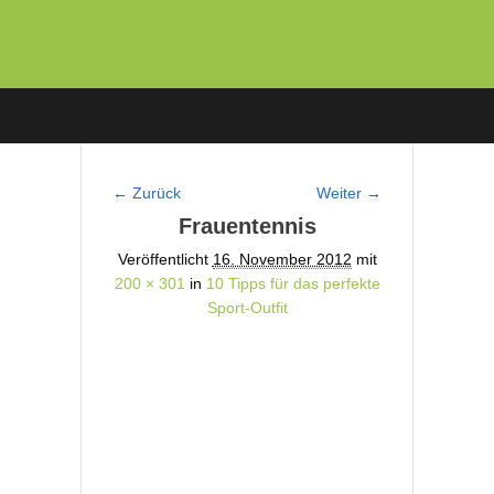
Bilder-Navigation
← Zurück
Weiter →
Frauentennis
Veröffentlicht
16. November 2012
mit
200 × 301
in
10 Tipps für das perfekte
Sport-Outfit